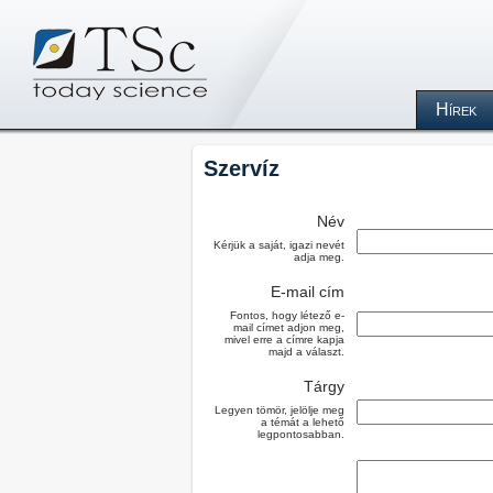
Hírek
Szervíz
Név
Kérjük a saját, igazi nevét
adja meg.
E-mail cím
Fontos, hogy létező e-
mail címet adjon meg,
mivel erre a címre kapja
majd a választ.
Tárgy
Legyen tömör, jelölje meg
a témát a lehető
legpontosabban.